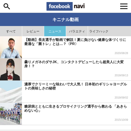
Facebook navi
キニナル動画
すべて
レビュー
ニュース
バラエティ
ライフハック
【動画】長友選手が動画で解説！夏に負けない健康な体づくりに
最適な「菌トレ」とは…？〈PR〉
2020/08/28
曇りメガネのダサJK、コンタクトデビューしたら超美人に大変
身！？
2019/09/13
濃厚でクリーミーな味わいで大人気！ 日本初のギリシャヨーグル
トの美味しさの秘密
2019/09/02
糖尿病とともに生きるプロサイクリング選手から教わる 「あきら
めない心」
2015/10/09